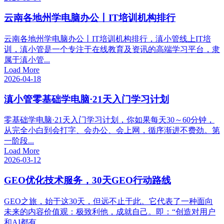
云南各地州学电脑办公丨IT培训机构排行
云南各地州学电脑办公丨IT培训机构排行，滇小管线上IT培
训，滇小管是一个专注于在线教育及资讯的高端学习平台，隶
属于滇小管...
Load More
2026-04-18
滇小管零基础学电脑·21天入门学习计划
零基础学电脑·21天入门学习计划，你如果每天30～60分钟，
从完全小白到会打字、会办公、会上网，循序渐进不费劲。第
一阶段...
Load More
2026-03-12
GEO优化技术服务，30天GEO行动路线
GEO之旅，始于这30天，但远不止于此。它代表了一种面向
未来的内容价值观：极致利他，成就自己。即：“创造对用户
和AI都有...