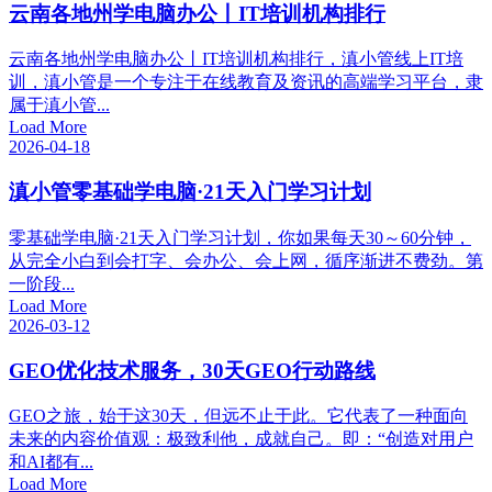
云南各地州学电脑办公丨IT培训机构排行
云南各地州学电脑办公丨IT培训机构排行，滇小管线上IT培
训，滇小管是一个专注于在线教育及资讯的高端学习平台，隶
属于滇小管...
Load More
2026-04-18
滇小管零基础学电脑·21天入门学习计划
零基础学电脑·21天入门学习计划，你如果每天30～60分钟，
从完全小白到会打字、会办公、会上网，循序渐进不费劲。第
一阶段...
Load More
2026-03-12
GEO优化技术服务，30天GEO行动路线
GEO之旅，始于这30天，但远不止于此。它代表了一种面向
未来的内容价值观：极致利他，成就自己。即：“创造对用户
和AI都有...
Load More