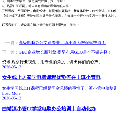
3、刚毕业大学生，缺乏实战经验，找工作难；
4、热爱IT互联网，对未来有明确发展道路的人群；
开设课程：平面设计，电商设计，短视频拍摄剪辑，新媒体设计，软件测试，自动化测试
【线上线下课程】无论你现在处于什么状态，在选择一个行业与学习一个新技术时
联系我时们，请说是在滇小管学堂官网上看到的，谢谢！
上一篇：
高级电脑办公文员专业，滇小管为您保驾护航！
下一篇：
GEO企业增长新引擎,提早布局GEO是个不错选择！
资讯
观察行业视觉，用专业的角度，讲出你们的心声。
2026-05-13
女生线上居家学电脑课程优势何在丨滇小管电
女生学习线上IT课程已经是司空见惯的事情了。滇小管电脑培训
Load More
2026-05-12
曲靖滇小管IT学堂电脑办公培训丨自动化办