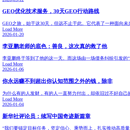
GEO优化技术服务，30天GEO行动路线
GEO之旅，始于这30天，但远不止于此。它代表了一种面向未来
Load More
2026-01-20
李亚鹏老师的底色：善良，这次真的救了他
李亚鹏终于等到了他的这一天。而这场由一场债务纠纷引发的“意
Load More
2026-01-06
你永远赚不到超出你认知范围之外的钱，除非
为什么有的人发财，有的人一直努力付出，却依旧过不好自己的
Load More
2026-01-04
新华社评论员：续写中国奇迹新篇章
“我们要锚定目标任务，坚定信心、乘势而上，扎实推动高质