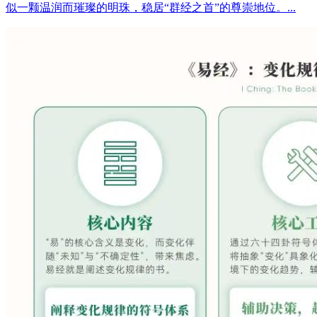
似一颗温润而璀璨的明珠，稳居“群经之首”的尊崇地位。...