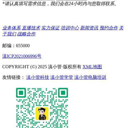
*请认真填写需求信息，我们会在24小时内与您取得联系。
业务体系
直播技术
实力保证
培训中心
新闻资讯
预约合作
关
于我们
战略合作
邮编：655000
滇ICP2021006996号
COPYRIGHT (©) 2025 滇小管·版权所有
XML地图
友情链接：
滇小管科技
滇小管学堂
滇小管电脑培训