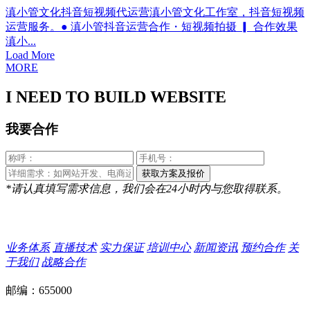
滇小管文化抖音短视频代运营滇小管文化工作室，抖音短视频
运营服务。● 滇小管抖音运营合作・短视频拍摄 ▎ 合作效果
滇小...
Load More
MORE
I NEED TO BUILD WEBSITE
我要合作
*请认真填写需求信息，我们会在24小时内与您取得联系。
业务体系
直播技术
实力保证
培训中心
新闻资讯
预约合作
关
于我们
战略合作
邮编：655000