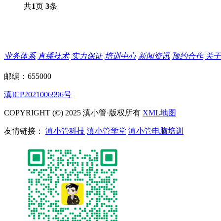
共
1
页
3
条
业务体系
直播技术
实力保证
培训中心
新闻资讯
预约合作
关于
邮编：655000
滇ICP2021006996号
COPYRIGHT (©) 2025 滇小管·版权所有
XML地图
友情链接：
滇小管科技
滇小管学堂
滇小管电脑培训